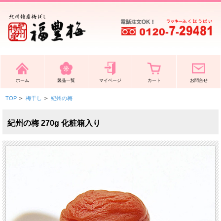
ホーム
製品一覧
マイページ
カート
お問合せ
TOP
>
梅干し
>
紀州の梅
紀州の梅 270g 化粧箱入り